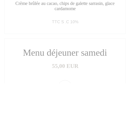
Crème brûlée au cacao, chips de galette sarrasin, glace
cardamome
TTC S .C 10%
Menu déjeuner samedi
55,00 EUR
Entrées
Maquereaux fumé et brûlé, purée de poivrons rouges et
jaunes, sauce ravigote, salade de taboulé