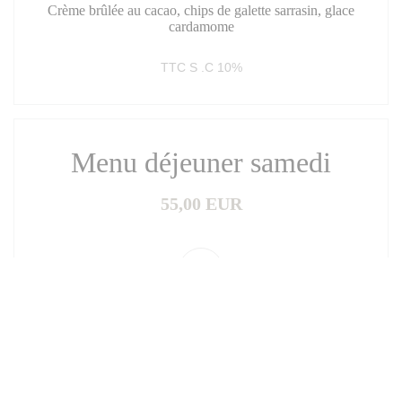
Crème brûlée au cacao, chips de galette sarrasin, glace
cardamome
TTC S .C 10%
Menu déjeuner samedi
55,00 EUR
Entrées
Maquereaux fumé et brûlé, purée de poivrons rouges et
jaunes, sauce ravigote, salade de taboulé