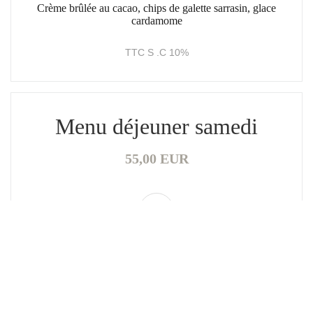
Crème brûlée au cacao, chips de galette sarrasin, glace
cardamome
TTC S .C 10%
Menu déjeuner samedi
55,00 EUR
Entrées
Maquereaux fumé et brûlé, purée de poivrons rouges et
jaunes, sauce ravigote, salade de taboulé