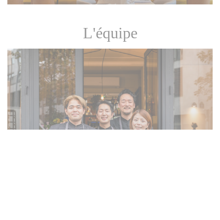
L'équipe
Ayako et Shin Okusa, entourés de leur
équipe
© Natalia Khoroshayeva