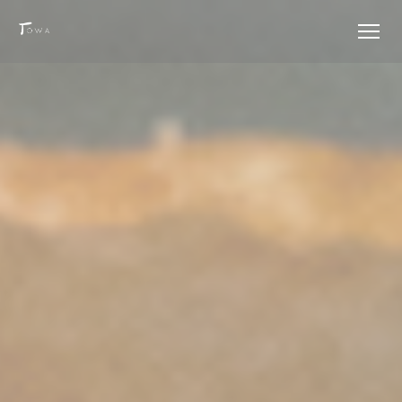
Πίνακας διαχείρισης "Μπισκότων" (Cookies)