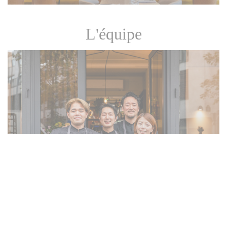
L'équipe
Ayako et Shin Okusa, entourés de leur
équipe
© Natalia Khoroshayeva