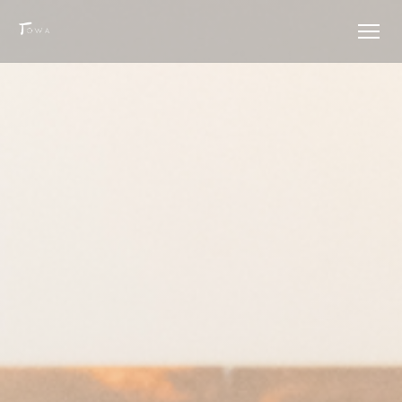
Πίνακας διαχείρισης "Μπισκότων" (Cookies)