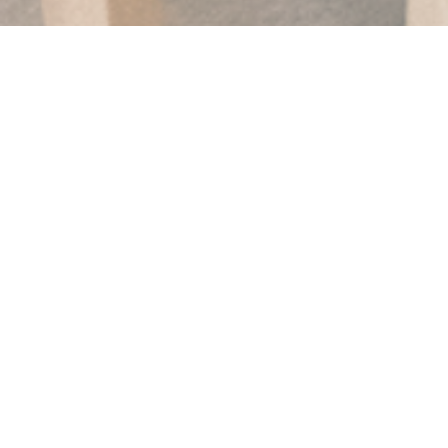
TOWA
Αγαπητοί πελάτες, αγαπητοί
Από την Τετάρτη 4 Νοεμβρίου,
Το εστιατόριο WILL θα σας προσφέρει όλα τα
γεύματά σας.
Η παραγγελία σας θα παραληφθεί στον ιστότοπο
στη συνήθη διεύθυνση του εστιατορίου σας.