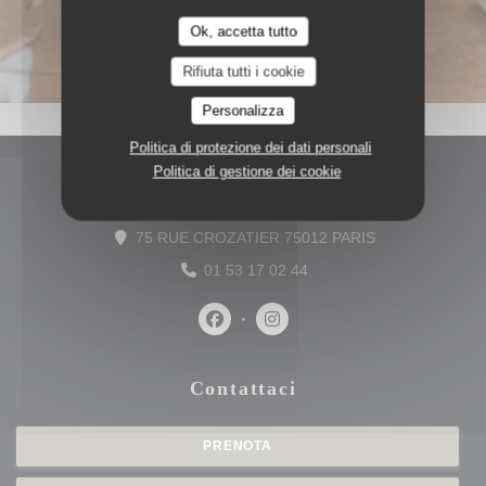
Ok, accetta tutto
Rifiuta tutti i cookie
Personalizza
Politica di protezione dei dati personali
Politica di gestione dei cookie
Contattaci
((apre una nuova
75 RUE CROZATIER 75012 PARIS
01 53 17 02 44
Facebook ((apre una nuova finestra
Instagram ((apre una nuova f
Contattaci
PRENOTA