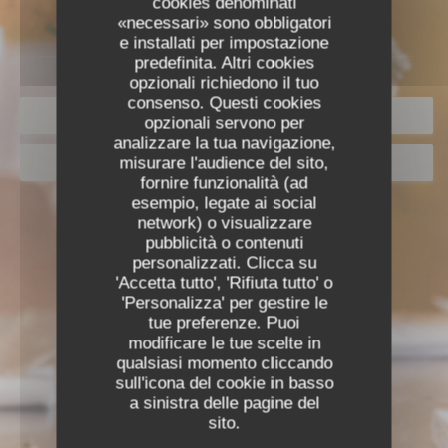
cookies denominati
«necessari» sono obbligatori
e installati per impostazione
predefinita. Altri cookies
opzionali richiedono il tuo
consenso. Questi cookies
PRENOTA
opzionali servono per
analizzare la tua navigazione,
misurare l'audience del sito,
BUONI
fornire funzionalità (ad
esempio, legate ai social
network) o visualizzare
pubblicità o contenuti
personalizzati. Clicca su
'Accetta tutto', 'Rifiuta tutto' o
'Personalizza' per gestire le
tue preferenze. Puoi
modificare le tue scelte in
qualsiasi momento cliccando
sull'icona del cookie in basso
a sinistra delle pagine del
sito.