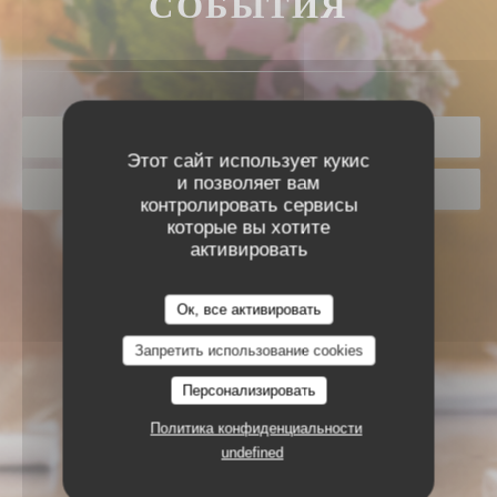
СОБЫТИЯ
ЗАБРОНИРОВАТЬ СТОЛИК
Этот сайт использует кукис
и позволяет вам
ВАУЧЕРЫ
контролировать сервисы
которые вы хотите
активировать
Ок, все активировать
Запретить использование cookies
Персонализировать
Политика конфиденциальности
undefined