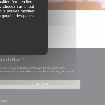
lités (ex : en lien
. Cliquez sur « Tout
Vous pouvez modifier
 à gauche des pages
ewsletter
*
scrivez-vous à notre lettre d'information pour recevoir des
mmunications personnalisées et des offres marketing par courriel.
S'ABONNER
((OUVRE UNE NOUVELLE FENÊTRE))
CHEF