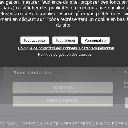
avigation, mesurer l'audience du site, proposer des fonctionna
ciaux) ou afficher des publicités ou contenus personnalisés
refuser » ou « Personnaliser » pour gérer vos préférences. 
oment en cliquant sur l'icône représentant un cookie en bas
du site.
Tout accepter
Tout refuser
Personnaliser
Politique de protection des données à caractère personnel
Politique de gestion des cookies
Nous contacter
N
elle fenêtre))
In
co
RÉSERVER
BONS CADEAUX
)
026 TOWA — CRÉATION DE SITE INTERNET RESTAURANT AVEC
ZEN