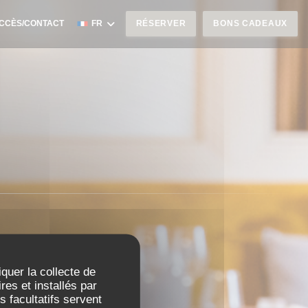
CCÈS/CONTACT
FR
RÉSERVER
BONS CADEAUX
iquer la collecte de
es et installés par
 facultatifs servent