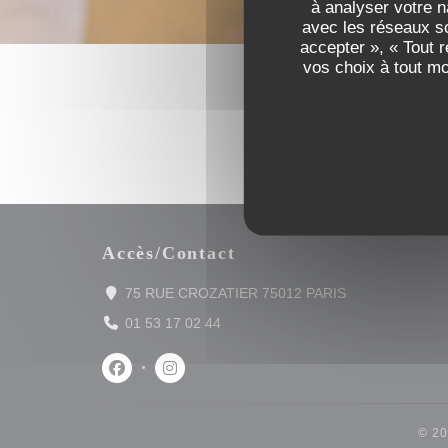
à analyser votre n
avec les réseaux so
accepter », « Tout 
vos choix à tout m
Accès/Contact
((ouvre une nouv
75 RUE CROZATIER 75012 PARIS
01 53 17 02 44
Facebook ((ouvre une nouvelle fenêtre))
Instagram ((ouvre une nouvelle fenêtre)
© 2