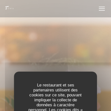
Personnalisation de vos choix en matière de cookies
Le restaurant et ses
partenaires utilisent des
cookies sur ce site, pouvant
impliquer la collecte de
données à caractère
ÉVÈNEMENTS
personnel. Les cookies dits «