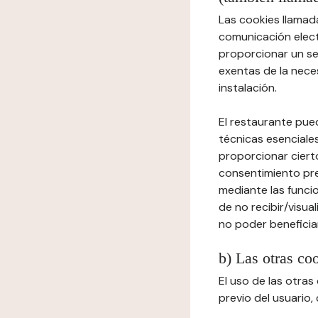
Las cookies llamada
comunicación elect
proporcionar un ser
exentas de la neces
instalación.
El restaurante pued
técnicas esenciales
proporcionar cierto
consentimiento prev
mediante las funcio
de no recibir/visua
no poder beneficiar
b) Las otras co
El uso de las otra
previo del usuario,