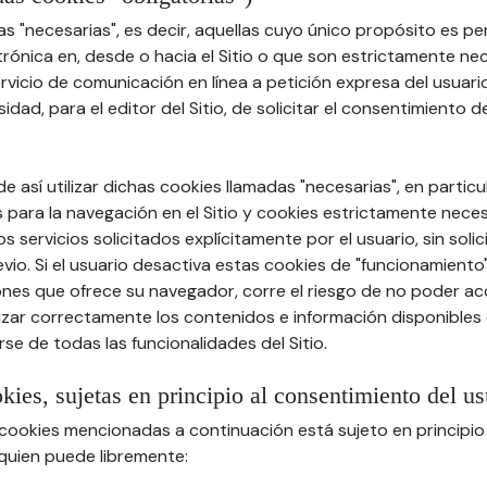
s "necesarias", es decir, aquellas cuyo único propósito es permi
rónica en, desde o hacia el Sitio o que son estrictamente ne
vicio de comunicación en línea a petición expresa del usuario 
idad, para el editor del Sitio, de solicitar el consentimiento d
e así utilizar dichas cookies llamadas "necesarias", en particu
 para la navegación en el Sitio y cookies estrictamente nece
s servicios solicitados explícitamente por el usuario, sin solic
io. Si el usuario desactiva estas cookies de "funcionamiento
nes que ofrece su navegador, corre el riesgo de no poder acce
lizar correctamente los contenidos e información disponibles e
se de todas las funcionalidades del Sitio.
okies, sujetas en principio al consentimiento del us
s cookies mencionadas a continuación está sujeto en principio
 quien puede libremente: