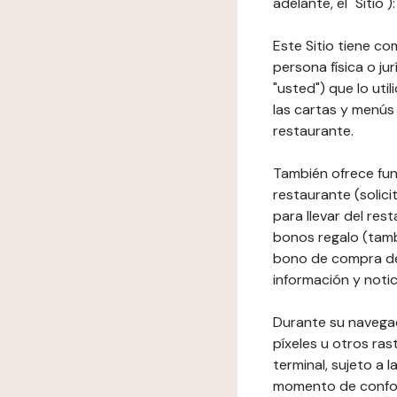
adelante, el "Sitio"
Este Sitio tiene co
persona física o jur
"usted") que lo uti
las cartas y menús 
restaurante.
También ofrece fun
restaurante (solici
para llevar del res
bonos regalo (tamb
bono de compra del
información y notic
Durante su navegaci
píxeles u otros ras
terminal, sujeto a
momento de conform