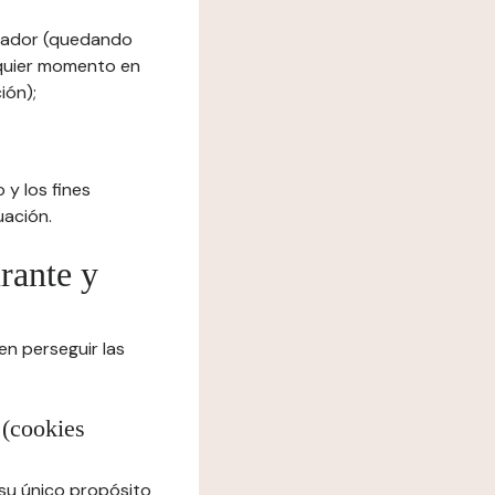
egador (quedando
lquier momento en
ión);
 y los fines
uación.
urante y
en perseguir las
 (cookies
 su único propósito