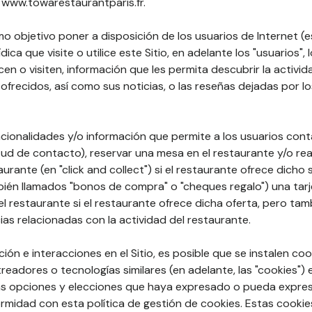
): www.towarestaurantparis.fr.
mo objetivo poner a disposición de los usuarios de Internet (e
ídica que visite o utilice este Sitio, en adelante los "usuarios", 
licen o visiten, información que les permita descubrir la activi
ofrecidos, así como sus noticias, o las reseñas dejadas por lo
cionalidades y/o información que permite a los usuarios cont
tud de contacto), reservar una mesa en el restaurante y/o rea
taurante (en "click and collect") si el restaurante ofrece dicho
ién llamados "bonos de compra" o "cheques regalo") una tarj
 restaurante si el restaurante ofrece dicha oferta, pero tam
ias relacionadas con la actividad del restaurante.
ón e interacciones en el Sitio, es posible que se instalen coo
treadores o tecnologías similares (en adelante, las "cookies")
 las opciones y elecciones que haya expresado o pueda expres
idad con esta política de gestión de cookies. Estas cookie