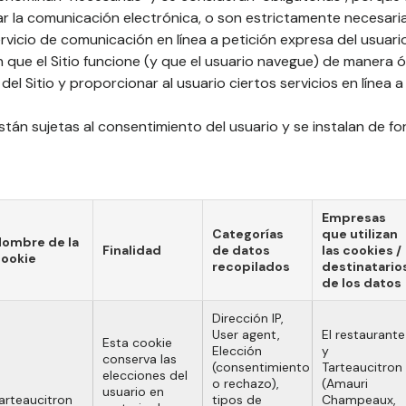
itar la comunicación electrónica, o son estrictamente necesari
rvicio de comunicación en línea a petición expresa del usuari
n que el Sitio funcione (y que el usuario navegue) de manera 
l Sitio y proporcionar al usuario ciertos servicios en línea a 
stán sujetas al consentimiento del usuario y se instalan de f
Empresas
Categorías
que utilizan
ombre de la
Finalidad
de datos
las cookies /
ookie
recopilados
destinatario
de los datos
Dirección IP,
User agent,
El restaurante
Esta cookie
Elección
y
conserva las
(consentimiento
Tarteaucitron
elecciones del
o rechazo),
(Amauri
usuario en
arteaucitron
tipos de
Champeaux,