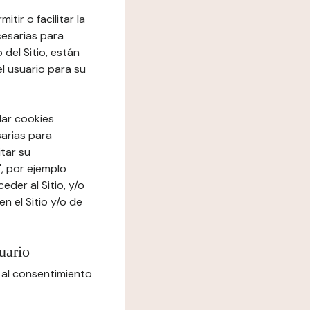
tir o facilitar la
cesarias para
del Sitio, están
el usuario para su
lar cookies
sarias para
itar su
", por ejemplo
der al Sitio, y/o
n el Sitio y/o de
uario
 al consentimiento