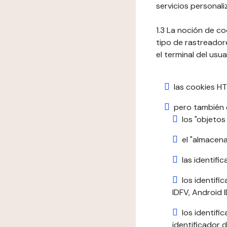
servicios personali
1.3 La noción de c
tipo de rastreadore
el terminal del usua
las cookies HT
pero también e
los "objetos
el "almacen
las identific
los identifi
IDFV, Android ID
los identif
identificador d