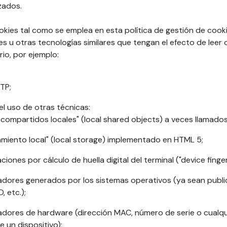
zados.
ookies tal como se emplea en esta política de gestión de coo
s u otras tecnologías similares que tengan el efecto de leer 
rio, por ejemplo:
TP;
l uso de otras técnicas:
 compartidos locales" (local shared objects) a veces llamados 
amiento local" (local storage) implementado en HTML 5;
aciones por cálculo de huella digital del terminal ("device finger
cadores generados por los sistemas operativos (ya sean publici
, etc.);
icadores de hardware (dirección MAC, número de serie o cualqu
e un dispositivo);