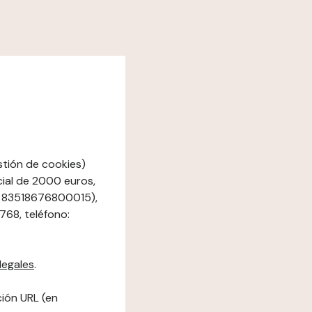
stión de cookies)
ocial de 2000 euros,
al 83518676800015),
768, teléfono:
legales
.
ción URL (en