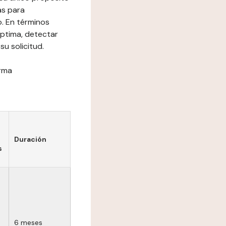
as para
o. En términos
óptima, detectar
su solicitud.
orma
Duración
s
6 meses