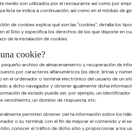
te medio son utilizados por el restaurante así como por emp
a lista se indica a continuación, así como en el módulo de ge
stión de cookies explica qué son las "cookies", detalla los tip
 en el Sitio y especifica los derechos de los que dispone en cu
zo de la instalación de cookies.
 una cookie?
un pequeño archivo de almacenamiento y recuperación de info
esto por caracteres alfanuméricos (es decir, letras y núme
 en el ordenador o terminal electrónico del usuario de un sit
ado a dicho navegador y obtener igualmente dicha informaci
formación de estado puede ser, por ejemplo, un identificador 
de vencimiento, un dominio de respuesta, etc.
neralmente permiten obtener cierta información sobre los há
enador o su terminal, con el fin de mejorar el contenido y el se
stión, conocer el tráfico de dicho sitio y proporcionar a los u