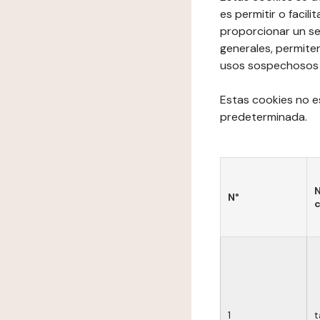
es permitir o facil
proporcionar un se
generales, permite
usos sospechosos de
Estas cookies no e
predeterminada.
N
N°
c
1
t