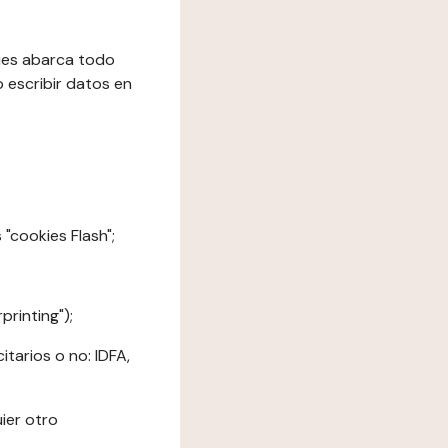
kies abarca todo
o escribir datos en
"cookies Flash";
printing");
tarios o no: IDFA,
ier otro